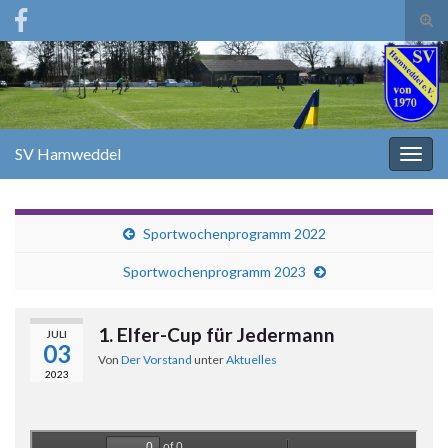
Suc
ums
Search for:
SV Hamweddel
Navi
umsc
Sportwochenprogramm 2022
Sportwochenprogramm 2023
1. Elfer-Cup für Jedermann
JULI
03
Von
Der Vorstand
unter
Aktuelles
2023